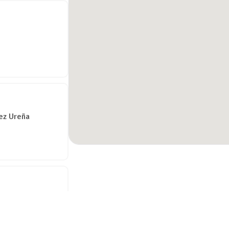
uez Ureña
 Plaza Sambil