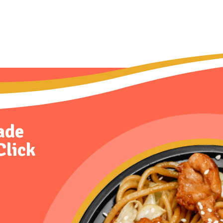
ade
Click
, Av. Gregorio