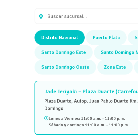
Distrito Nacional
Puerto Plata
S
Santo Domingo Este
Santo Domingo N
Santo Domingo Oeste
Zona Este
Jade Teriyaki – Plaza Duarte (Carrefou
Plaza Duarte, Autop. Juan Pablo Duarte Km.
Domingo
Lunes a Viernes: 11:00 a.m. - 11:00 p.m.
Sábado y domingo 11:00 a.m. - 11:00 p.m.