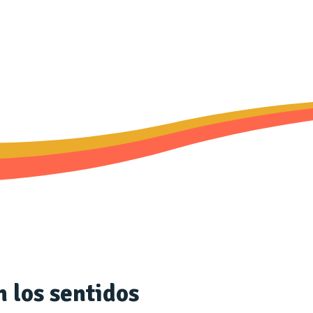
 los sentidos